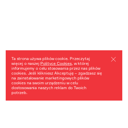
Ta strona używa plików cookie. Przeczytaj
więcej o naszej
Polityce Cookies
, w której
informujemy o celu stosowania przez nas plików
REZULTATY PROJEKTU
cookies. Jeśli klikniesz Akceptuję – zgadzasz się
na zainstalowanie marketingowych plików
Przewodnik "Praca z trudnym dziedzictwem"
cookies na swoim urządzeniu w celu
dostosowania naszych reklam do Twoich
potrzeb.
NeDiPA Mediateka
Projekt NeDiPa ma na celu wypracowanie