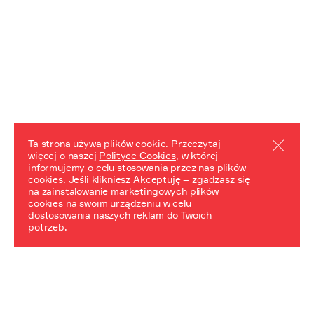
Ta strona używa plików cookie. Przeczytaj
więcej o naszej
Polityce Cookies
, w której
informujemy o celu stosowania przez nas plików
REZULTATY PROJEKTU
cookies. Jeśli klikniesz Akceptuję – zgadzasz się
na zainstalowanie marketingowych plików
Przewodnik "Praca z trudnym dziedzictwem"
cookies na swoim urządzeniu w celu
dostosowania naszych reklam do Twoich
potrzeb.
NeDiPA Mediateka
Projekt NeDiPa ma na celu wypracowanie