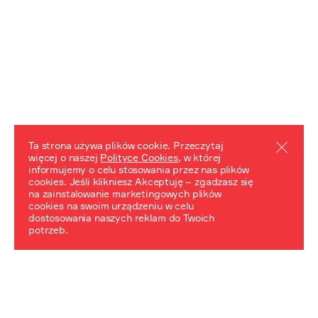
Ta strona używa plików cookie. Przeczytaj
więcej o naszej
Polityce Cookies
, w której
informujemy o celu stosowania przez nas plików
REZULTATY PROJEKTU
cookies. Jeśli klikniesz Akceptuję – zgadzasz się
na zainstalowanie marketingowych plików
Przewodnik "Praca z trudnym dziedzictwem"
cookies na swoim urządzeniu w celu
dostosowania naszych reklam do Twoich
potrzeb.
NeDiPA Mediateka
Projekt NeDiPa ma na celu wypracowanie