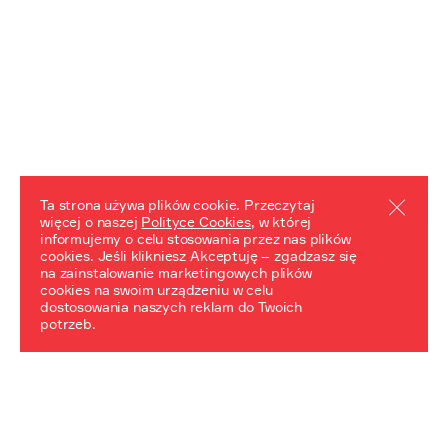
Ta strona używa plików cookie. Przeczytaj
więcej o naszej
Polityce Cookies
, w której
informujemy o celu stosowania przez nas plików
REZULTATY PROJEKTU
cookies. Jeśli klikniesz Akceptuję – zgadzasz się
na zainstalowanie marketingowych plików
Przewodnik "Praca z trudnym dziedzictwem"
cookies na swoim urządzeniu w celu
dostosowania naszych reklam do Twoich
potrzeb.
NeDiPA Mediateka
Projekt NeDiPa ma na celu wypracowanie