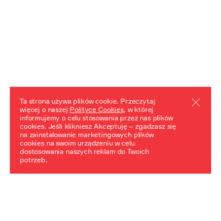
Ta strona używa plików cookie. Przeczytaj
więcej o naszej
Polityce Cookies
, w której
informujemy o celu stosowania przez nas plików
REZULTATY PROJEKTU
cookies. Jeśli klikniesz Akceptuję – zgadzasz się
na zainstalowanie marketingowych plików
Przewodnik "Praca z trudnym dziedzictwem"
cookies na swoim urządzeniu w celu
dostosowania naszych reklam do Twoich
potrzeb.
NeDiPA Mediateka
Projekt NeDiPa ma na celu wypracowanie