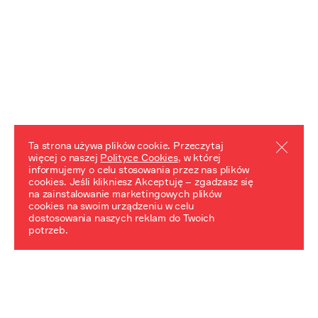
Ta strona używa plików cookie. Przeczytaj
więcej o naszej
Polityce Cookies
, w której
informujemy o celu stosowania przez nas plików
REZULTATY PROJEKTU
cookies. Jeśli klikniesz Akceptuję – zgadzasz się
na zainstalowanie marketingowych plików
Przewodnik "Praca z trudnym dziedzictwem"
cookies na swoim urządzeniu w celu
dostosowania naszych reklam do Twoich
potrzeb.
NeDiPA Mediateka
Projekt NeDiPa ma na celu wypracowanie