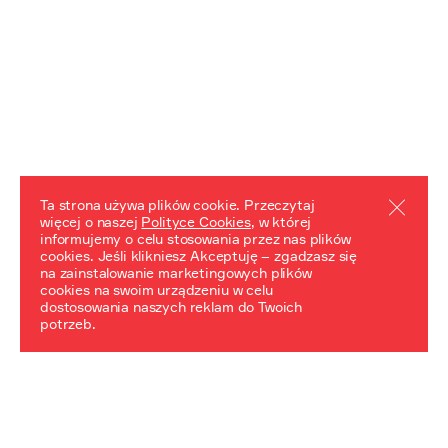
Ta strona używa plików cookie. Przeczytaj
więcej o naszej
Polityce Cookies
, w której
informujemy o celu stosowania przez nas plików
REZULTATY PROJEKTU
cookies. Jeśli klikniesz Akceptuję – zgadzasz się
na zainstalowanie marketingowych plików
Przewodnik "Praca z trudnym dziedzictwem"
cookies na swoim urządzeniu w celu
dostosowania naszych reklam do Twoich
potrzeb.
NeDiPA Mediateka
Projekt NeDiPa ma na celu wypracowanie