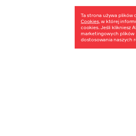
Ta strona używa plików c
Cookies
, w której infor
W
cookies. Jeśli klikniesz
marketingowych plików 
dostosowania naszych r