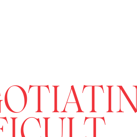
OTIATI
FICULT