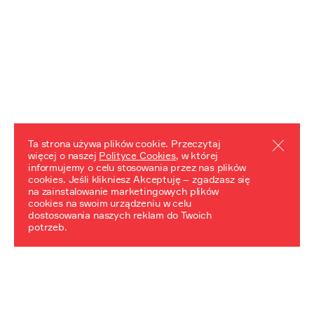
Ta strona używa plików cookie. Przeczytaj
więcej o naszej
Polityce Cookies
, w której
informujemy o celu stosowania przez nas plików
REZULTATY PROJEKTU
cookies. Jeśli klikniesz Akceptuję – zgadzasz się
na zainstalowanie marketingowych plików
Przewodnik "Praca z trudnym dziedzictwem"
cookies na swoim urządzeniu w celu
dostosowania naszych reklam do Twoich
potrzeb.
NeDiPA Mediateka
Projekt NeDiPa ma na celu wypracowanie