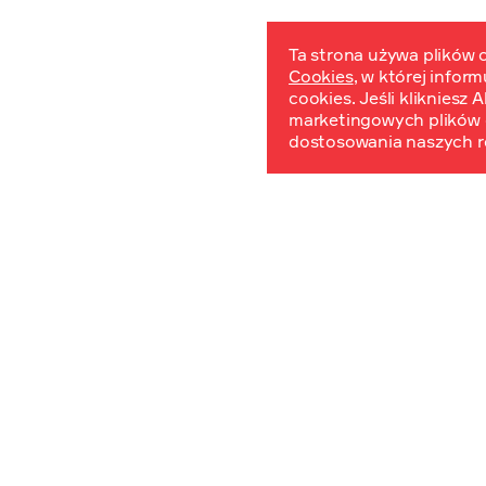
Ta strona używa plików c
Cookies
, w której infor
W
cookies. Jeśli klikniesz
marketingowych plików 
dostosowania naszych r