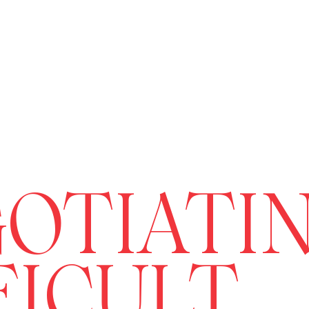
OTIATI
FICULT