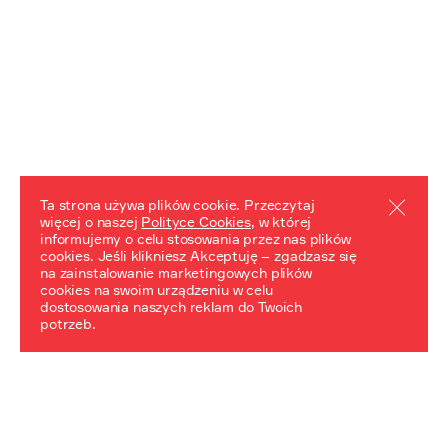
Ta strona używa plików cookie. Przeczytaj
więcej o naszej
Polityce Cookies
, w której
informujemy o celu stosowania przez nas plików
REZULTATY PROJEKTU
cookies. Jeśli klikniesz Akceptuję – zgadzasz się
na zainstalowanie marketingowych plików
Przewodnik "Praca z trudnym dziedzictwem"
cookies na swoim urządzeniu w celu
dostosowania naszych reklam do Twoich
potrzeb.
NeDiPA Mediateka
Projekt NeDiPa ma na celu wypracowanie