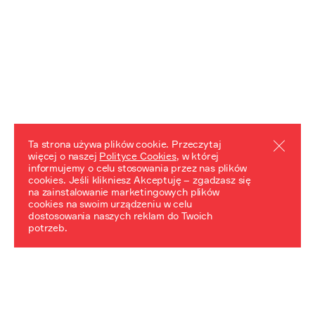
Ta strona używa plików cookie. Przeczytaj
więcej o naszej
Polityce Cookies
, w której
informujemy o celu stosowania przez nas plików
REZULTATY PROJEKTU
cookies. Jeśli klikniesz Akceptuję – zgadzasz się
na zainstalowanie marketingowych plików
Przewodnik "Praca z trudnym dziedzictwem"
cookies na swoim urządzeniu w celu
dostosowania naszych reklam do Twoich
potrzeb.
NeDiPA Mediateka
Projekt NeDiPa ma na celu wypracowanie