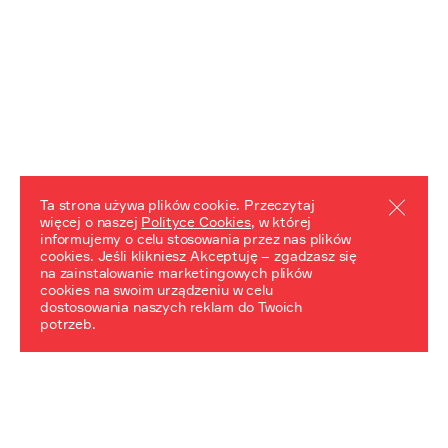
Ta strona używa plików cookie. Przeczytaj
więcej o naszej
Polityce Cookies
, w której
informujemy o celu stosowania przez nas plików
REZULTATY PROJEKTU
cookies. Jeśli klikniesz Akceptuję – zgadzasz się
na zainstalowanie marketingowych plików
Przewodnik "Praca z trudnym dziedzictwem"
cookies na swoim urządzeniu w celu
dostosowania naszych reklam do Twoich
potrzeb.
NeDiPA Mediateka
Projekt NeDiPa ma na celu wypracowanie