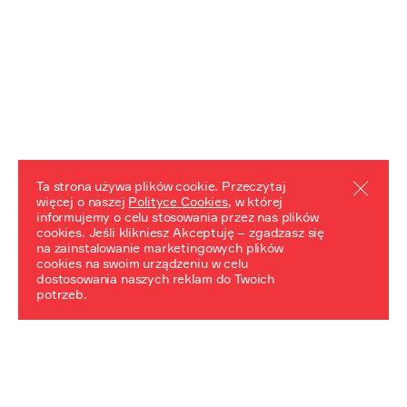
Ta strona używa plików cookie. Przeczytaj
więcej o naszej
Polityce Cookies
, w której
informujemy o celu stosowania przez nas plików
REZULTATY PROJEKTU
cookies. Jeśli klikniesz Akceptuję – zgadzasz się
na zainstalowanie marketingowych plików
Przewodnik "Praca z trudnym dziedzictwem"
cookies na swoim urządzeniu w celu
dostosowania naszych reklam do Twoich
potrzeb.
NeDiPA Mediateka
Projekt NeDiPa ma na celu wypracowanie