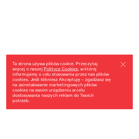
Ta strona używa plików cookie. Przeczytaj
więcej o naszej
Polityce Cookies
, w której
informujemy o celu stosowania przez nas plików
REZULTATY PROJEKTU
cookies. Jeśli klikniesz Akceptuję – zgadzasz się
na zainstalowanie marketingowych plików
Przewodnik "Praca z trudnym dziedzictwem"
cookies na swoim urządzeniu w celu
dostosowania naszych reklam do Twoich
potrzeb.
NeDiPA Mediateka
Projekt NeDiPa ma na celu wypracowanie