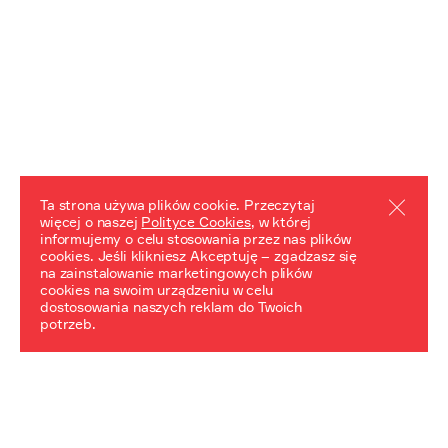
Ta strona używa plików cookie. Przeczytaj
więcej o naszej
Polityce Cookies
, w której
informujemy o celu stosowania przez nas plików
REZULTATY PROJEKTU
cookies. Jeśli klikniesz Akceptuję – zgadzasz się
na zainstalowanie marketingowych plików
Przewodnik "Praca z trudnym dziedzictwem"
cookies na swoim urządzeniu w celu
dostosowania naszych reklam do Twoich
potrzeb.
NeDiPA Mediateka
Projekt NeDiPa ma na celu wypracowanie