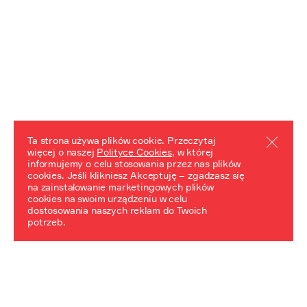
Ta strona używa plików cookie. Przeczytaj
więcej o naszej
Polityce Cookies
, w której
informujemy o celu stosowania przez nas plików
REZULTATY PROJEKTU
cookies. Jeśli klikniesz Akceptuję – zgadzasz się
na zainstalowanie marketingowych plików
Przewodnik "Praca z trudnym dziedzictwem"
cookies na swoim urządzeniu w celu
dostosowania naszych reklam do Twoich
potrzeb.
NeDiPA Mediateka
Projekt NeDiPa ma na celu wypracowanie