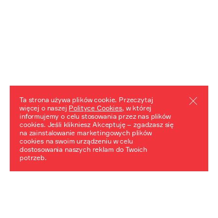
Ta strona używa plików cookie. Przeczytaj
więcej o naszej
Polityce Cookies
, w której
informujemy o celu stosowania przez nas plików
REZULTATY PROJEKTU
cookies. Jeśli klikniesz Akceptuję – zgadzasz się
na zainstalowanie marketingowych plików
Przewodnik "Praca z trudnym dziedzictwem"
cookies na swoim urządzeniu w celu
dostosowania naszych reklam do Twoich
potrzeb.
NeDiPA Mediateka
Projekt NeDiPa ma na celu wypracowanie