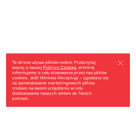
Ta strona używa plików cookie. Przeczytaj
więcej o naszej
Polityce Cookies
, w której
informujemy o celu stosowania przez nas plików
REZULTATY PROJEKTU
cookies. Jeśli klikniesz Akceptuję – zgadzasz się
na zainstalowanie marketingowych plików
Przewodnik "Praca z trudnym dziedzictwem"
cookies na swoim urządzeniu w celu
dostosowania naszych reklam do Twoich
potrzeb.
NeDiPA Mediateka
Projekt NeDiPa ma na celu wypracowanie