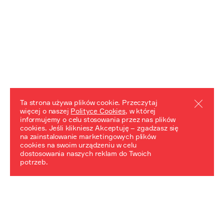
Ta strona używa plików cookie. Przeczytaj
więcej o naszej
Polityce Cookies
, w której
informujemy o celu stosowania przez nas plików
REZULTATY PROJEKTU
cookies. Jeśli klikniesz Akceptuję – zgadzasz się
na zainstalowanie marketingowych plików
Przewodnik "Praca z trudnym dziedzictwem"
cookies na swoim urządzeniu w celu
dostosowania naszych reklam do Twoich
potrzeb.
NeDiPA Mediateka
Projekt NeDiPa ma na celu wypracowanie