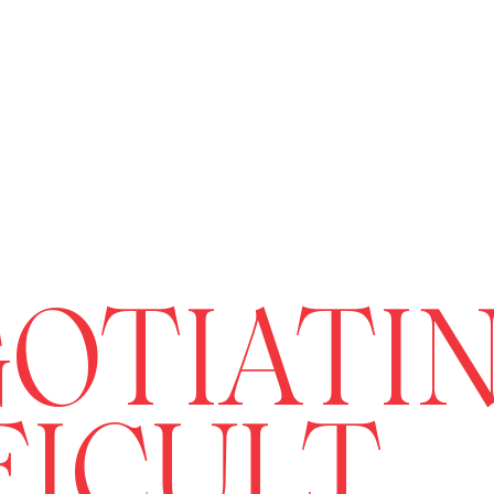
OTIATI
FICULT