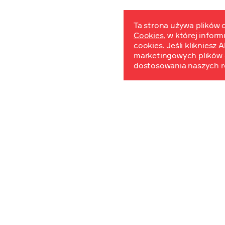
Ta strona używa plików c
Cookies
, w której infor
W
cookies. Jeśli klikniesz
marketingowych plików 
dostosowania naszych r