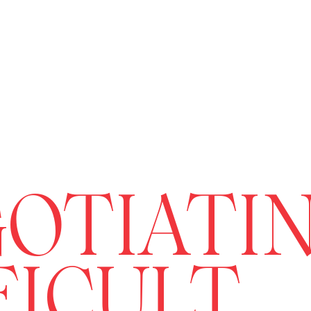
OTIATI
FICULT