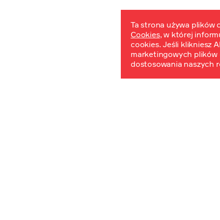
Ta strona używa plików c
Cookies
, w której infor
W
cookies. Jeśli klikniesz
marketingowych plików 
dostosowania naszych r