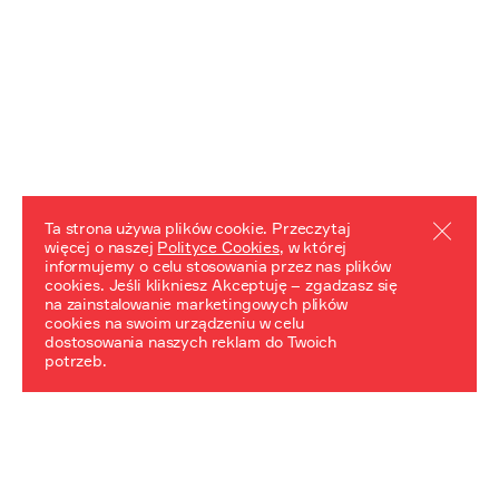
Ta strona używa plików cookie. Przeczytaj
więcej o naszej
Polityce Cookies
, w której
informujemy o celu stosowania przez nas plików
REZULTATY PROJEKTU
cookies. Jeśli klikniesz Akceptuję – zgadzasz się
na zainstalowanie marketingowych plików
Przewodnik "Praca z trudnym dziedzictwem"
cookies na swoim urządzeniu w celu
dostosowania naszych reklam do Twoich
potrzeb.
NeDiPA Mediateka
Projekt NeDiPa ma na celu wypracowanie