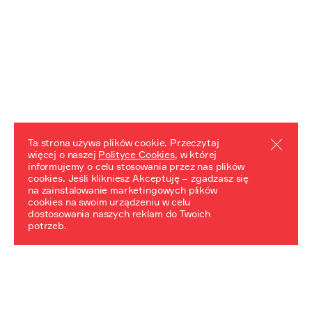
Ta strona używa plików cookie. Przeczytaj
więcej o naszej
Polityce Cookies
, w której
informujemy o celu stosowania przez nas plików
REZULTATY PROJEKTU
cookies. Jeśli klikniesz Akceptuję – zgadzasz się
na zainstalowanie marketingowych plików
Przewodnik "Praca z trudnym dziedzictwem"
cookies na swoim urządzeniu w celu
dostosowania naszych reklam do Twoich
potrzeb.
NeDiPA Mediateka
Projekt NeDiPa ma na celu wypracowanie