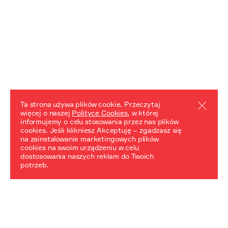
Ta strona używa plików cookie. Przeczytaj
więcej o naszej
Polityce Cookies
, w której
informujemy o celu stosowania przez nas plików
REZULTATY PROJEKTU
cookies. Jeśli klikniesz Akceptuję – zgadzasz się
na zainstalowanie marketingowych plików
Przewodnik "Praca z trudnym dziedzictwem"
cookies na swoim urządzeniu w celu
dostosowania naszych reklam do Twoich
potrzeb.
NeDiPA Mediateka
Projekt NeDiPa ma na celu wypracowanie