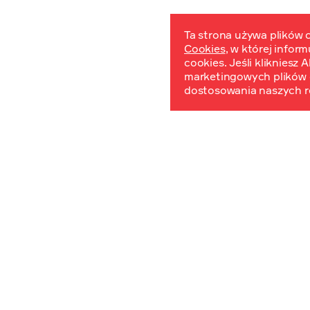
Ta strona używa plików c
Cookies
, w której infor
W
cookies. Jeśli klikniesz
marketingowych plików 
dostosowania naszych r