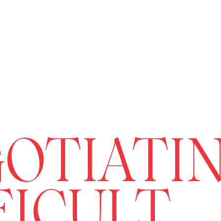
OTIATI
FICULT