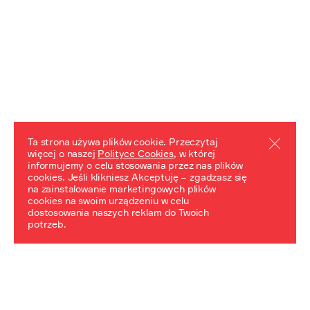
Ta strona używa plików cookie. Przeczytaj
więcej o naszej
Polityce Cookies
, w której
informujemy o celu stosowania przez nas plików
REZULTATY PROJEKTU
cookies. Jeśli klikniesz Akceptuję – zgadzasz się
na zainstalowanie marketingowych plików
Przewodnik "Praca z trudnym dziedzictwem"
cookies na swoim urządzeniu w celu
dostosowania naszych reklam do Twoich
potrzeb.
NeDiPA Mediateka
Projekt NeDiPa ma na celu wypracowanie