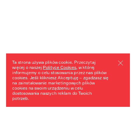
Ta strona używa plików cookie. Przeczytaj
więcej o naszej
Polityce Cookies
, w której
informujemy o celu stosowania przez nas plików
REZULTATY PROJEKTU
cookies. Jeśli klikniesz Akceptuję – zgadzasz się
na zainstalowanie marketingowych plików
Przewodnik "Praca z trudnym dziedzictwem"
cookies na swoim urządzeniu w celu
dostosowania naszych reklam do Twoich
potrzeb.
NeDiPA Mediateka
Projekt NeDiPa ma na celu wypracowanie