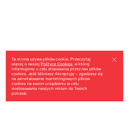
Ta strona używa plików cookie. Przeczytaj
więcej o naszej
Polityce Cookies
, w której
informujemy o celu stosowania przez nas plików
REZULTATY PROJEKTU
cookies. Jeśli klikniesz Akceptuję – zgadzasz się
na zainstalowanie marketingowych plików
Przewodnik "Praca z trudnym dziedzictwem"
cookies na swoim urządzeniu w celu
dostosowania naszych reklam do Twoich
potrzeb.
NeDiPA Mediateka
Projekt NeDiPa ma na celu wypracowanie