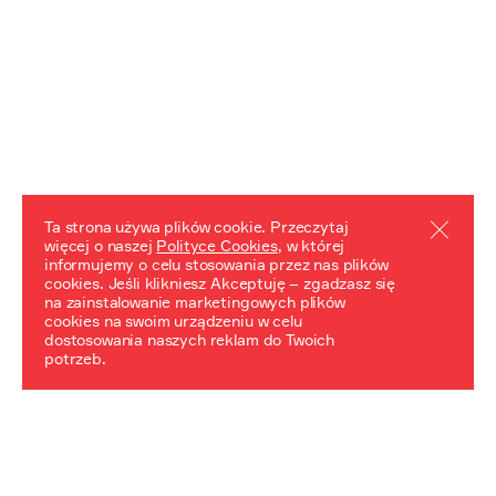
Ta strona używa plików cookie. Przeczytaj
więcej o naszej
Polityce Cookies
, w której
informujemy o celu stosowania przez nas plików
REZULTATY PROJEKTU
cookies. Jeśli klikniesz Akceptuję – zgadzasz się
na zainstalowanie marketingowych plików
Przewodnik "Praca z trudnym dziedzictwem"
cookies na swoim urządzeniu w celu
dostosowania naszych reklam do Twoich
potrzeb.
NeDiPA Mediateka
Projekt NeDiPa ma na celu wypracowanie