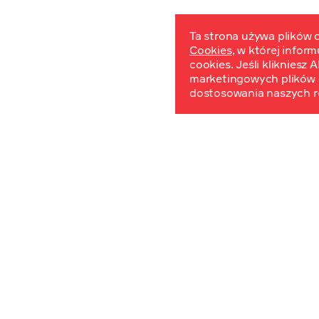
Ta strona używa plików c
Cookies
, w której infor
W
cookies. Jeśli klikniesz
marketingowych plików 
dostosowania naszych r