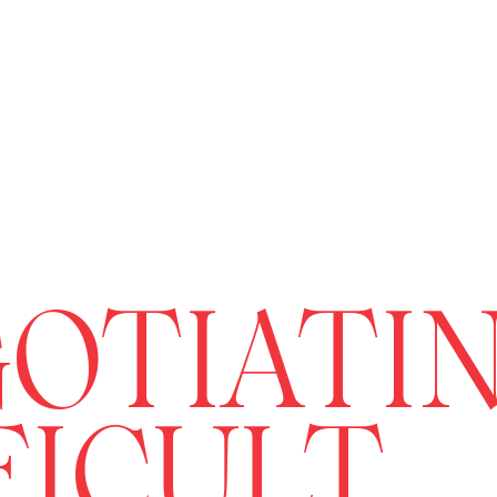
OTIATI
FICULT