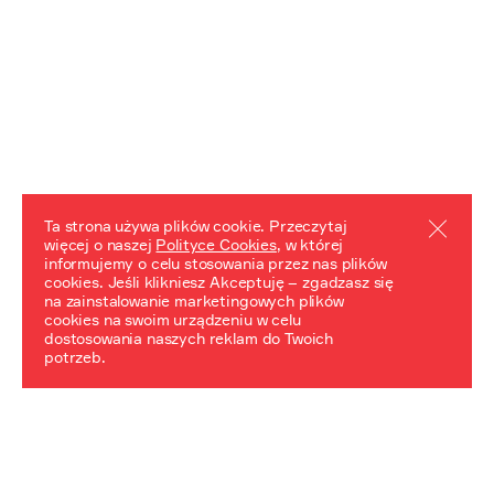
Ta strona używa plików cookie. Przeczytaj
więcej o naszej
Polityce Cookies
, w której
informujemy o celu stosowania przez nas plików
REZULTATY PROJEKTU
cookies. Jeśli klikniesz Akceptuję – zgadzasz się
na zainstalowanie marketingowych plików
Przewodnik "Praca z trudnym dziedzictwem"
cookies na swoim urządzeniu w celu
dostosowania naszych reklam do Twoich
potrzeb.
NeDiPA Mediateka
Projekt NeDiPa ma na celu wypracowanie