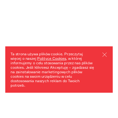
Ta strona używa plików cookie. Przeczytaj
więcej o naszej
Polityce Cookies
, w której
informujemy o celu stosowania przez nas plików
REZULTATY PROJEKTU
cookies. Jeśli klikniesz Akceptuję – zgadzasz się
na zainstalowanie marketingowych plików
Przewodnik "Praca z trudnym dziedzictwem"
cookies na swoim urządzeniu w celu
dostosowania naszych reklam do Twoich
potrzeb.
NeDiPA Mediateka
Projekt NeDiPa ma na celu wypracowanie