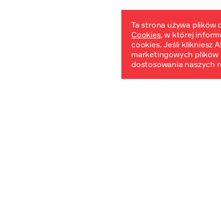
Ta strona używa plików c
Cookies
, w której infor
W
cookies. Jeśli klikniesz
marketingowych plików 
dostosowania naszych r