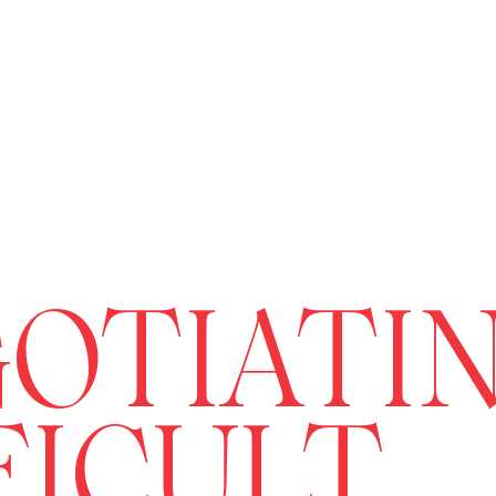
OTIATI
FICULT