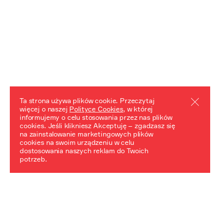
Ta strona używa plików cookie. Przeczytaj
więcej o naszej
Polityce Cookies
, w której
informujemy o celu stosowania przez nas plików
REZULTATY PROJEKTU
cookies. Jeśli klikniesz Akceptuję – zgadzasz się
na zainstalowanie marketingowych plików
Przewodnik "Praca z trudnym dziedzictwem"
cookies na swoim urządzeniu w celu
dostosowania naszych reklam do Twoich
potrzeb.
NeDiPA Mediateka
Projekt NeDiPa ma na celu wypracowanie