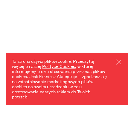
Ta strona używa plików cookie. Przeczytaj
więcej o naszej
Polityce Cookies
, w której
informujemy o celu stosowania przez nas plików
REZULTATY PROJEKTU
cookies. Jeśli klikniesz Akceptuję – zgadzasz się
na zainstalowanie marketingowych plików
Przewodnik "Praca z trudnym dziedzictwem"
cookies na swoim urządzeniu w celu
dostosowania naszych reklam do Twoich
potrzeb.
NeDiPA Mediateka
Projekt NeDiPa ma na celu wypracowanie