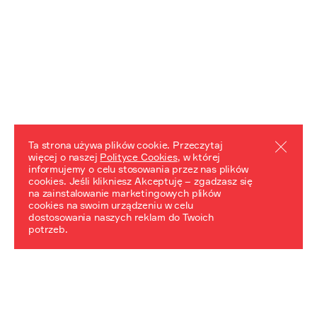
Ta strona używa plików cookie. Przeczytaj
więcej o naszej
Polityce Cookies
, w której
informujemy o celu stosowania przez nas plików
REZULTATY PROJEKTU
cookies. Jeśli klikniesz Akceptuję – zgadzasz się
na zainstalowanie marketingowych plików
Przewodnik "Praca z trudnym dziedzictwem"
cookies na swoim urządzeniu w celu
dostosowania naszych reklam do Twoich
potrzeb.
NeDiPA Mediateka
Projekt NeDiPa ma na celu wypracowanie