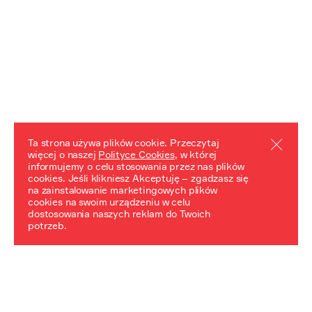
Ta strona używa plików cookie. Przeczytaj
więcej o naszej
Polityce Cookies
, w której
informujemy o celu stosowania przez nas plików
REZULTATY PROJEKTU
cookies. Jeśli klikniesz Akceptuję – zgadzasz się
na zainstalowanie marketingowych plików
Przewodnik "Praca z trudnym dziedzictwem"
cookies na swoim urządzeniu w celu
dostosowania naszych reklam do Twoich
potrzeb.
NeDiPA Mediateka
Projekt NeDiPa ma na celu wypracowanie