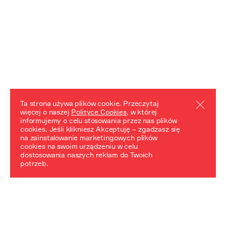
Ta strona używa plików cookie. Przeczytaj
więcej o naszej
Polityce Cookies
, w której
informujemy o celu stosowania przez nas plików
REZULTATY PROJEKTU
cookies. Jeśli klikniesz Akceptuję – zgadzasz się
na zainstalowanie marketingowych plików
Przewodnik "Praca z trudnym dziedzictwem"
cookies na swoim urządzeniu w celu
dostosowania naszych reklam do Twoich
potrzeb.
NeDiPA Mediateka
Projekt NeDiPa ma na celu wypracowanie