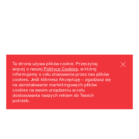
Ta strona używa plików cookie. Przeczytaj
więcej o naszej
Polityce Cookies
, w której
informujemy o celu stosowania przez nas plików
REZULTATY PROJEKTU
cookies. Jeśli klikniesz Akceptuję – zgadzasz się
na zainstalowanie marketingowych plików
Przewodnik "Praca z trudnym dziedzictwem"
cookies na swoim urządzeniu w celu
dostosowania naszych reklam do Twoich
potrzeb.
NeDiPA Mediateka
Projekt NeDiPa ma na celu wypracowanie