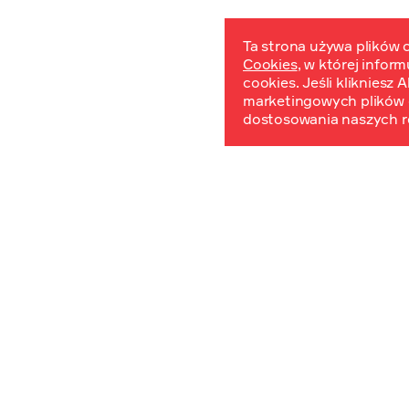
Ta strona używa plików c
Cookies
, w której infor
W
cookies. Jeśli klikniesz
marketingowych plików 
dostosowania naszych r