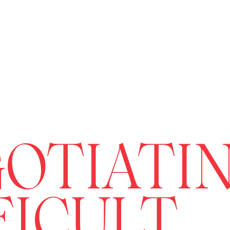
OTIATI
FICULT