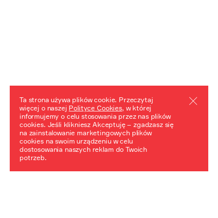
Ta strona używa plików cookie. Przeczytaj
więcej o naszej
Polityce Cookies
, w której
informujemy o celu stosowania przez nas plików
REZULTATY PROJEKTU
cookies. Jeśli klikniesz Akceptuję – zgadzasz się
na zainstalowanie marketingowych plików
Przewodnik "Praca z trudnym dziedzictwem"
cookies na swoim urządzeniu w celu
dostosowania naszych reklam do Twoich
potrzeb.
NeDiPA Mediateka
Projekt NeDiPa ma na celu wypracowanie