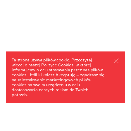
Ta strona używa plików cookie. Przeczytaj
więcej o naszej
Polityce Cookies
, w której
informujemy o celu stosowania przez nas plików
REZULTATY PROJEKTU
cookies. Jeśli klikniesz Akceptuję – zgadzasz się
na zainstalowanie marketingowych plików
Przewodnik "Praca z trudnym dziedzictwem"
cookies na swoim urządzeniu w celu
dostosowania naszych reklam do Twoich
potrzeb.
NeDiPA Mediateka
Projekt NeDiPa ma na celu wypracowanie