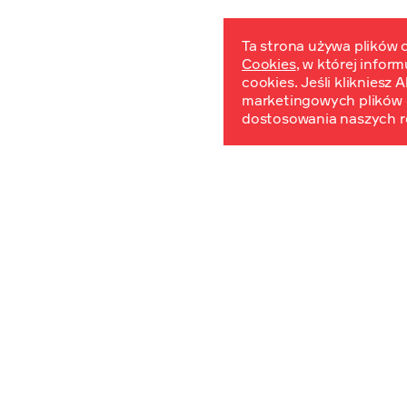
Ta strona używa plików c
Cookies
, w której infor
W
cookies. Jeśli klikniesz
marketingowych plików 
dostosowania naszych r