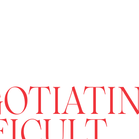
OTIATI
FICULT