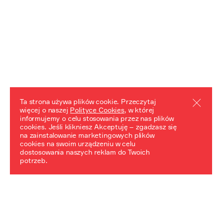
Ta strona używa plików cookie. Przeczytaj
więcej o naszej
Polityce Cookies
, w której
informujemy o celu stosowania przez nas plików
REZULTATY PROJEKTU
cookies. Jeśli klikniesz Akceptuję – zgadzasz się
na zainstalowanie marketingowych plików
Przewodnik "Praca z trudnym dziedzictwem"
cookies na swoim urządzeniu w celu
dostosowania naszych reklam do Twoich
potrzeb.
NeDiPA Mediateka
Projekt NeDiPa ma na celu wypracowanie