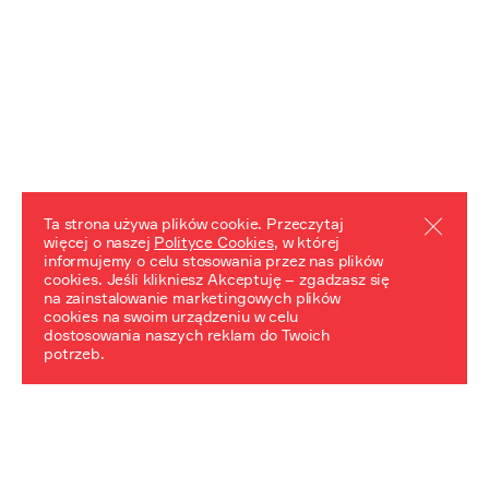
Ta strona używa plików cookie. Przeczytaj
więcej o naszej
Polityce Cookies
, w której
informujemy o celu stosowania przez nas plików
REZULTATY PROJEKTU
cookies. Jeśli klikniesz Akceptuję – zgadzasz się
na zainstalowanie marketingowych plików
Przewodnik "Praca z trudnym dziedzictwem"
cookies na swoim urządzeniu w celu
dostosowania naszych reklam do Twoich
potrzeb.
NeDiPA Mediateka
Projekt NeDiPa ma na celu wypracowanie