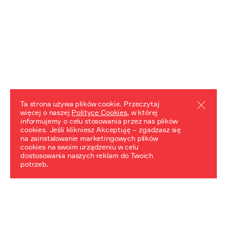
Ta strona używa plików cookie. Przeczytaj
więcej o naszej
Polityce Cookies
, w której
informujemy o celu stosowania przez nas plików
REZULTATY PROJEKTU
cookies. Jeśli klikniesz Akceptuję – zgadzasz się
na zainstalowanie marketingowych plików
Przewodnik "Praca z trudnym dziedzictwem"
cookies na swoim urządzeniu w celu
dostosowania naszych reklam do Twoich
potrzeb.
NeDiPA Mediateka
Projekt NeDiPa ma na celu wypracowanie