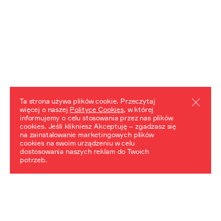
Ta strona używa plików cookie. Przeczytaj
więcej o naszej
Polityce Cookies
, w której
informujemy o celu stosowania przez nas plików
REZULTATY PROJEKTU
cookies. Jeśli klikniesz Akceptuję – zgadzasz się
na zainstalowanie marketingowych plików
Przewodnik "Praca z trudnym dziedzictwem"
cookies na swoim urządzeniu w celu
dostosowania naszych reklam do Twoich
potrzeb.
NeDiPA Mediateka
Projekt NeDiPa ma na celu wypracowanie