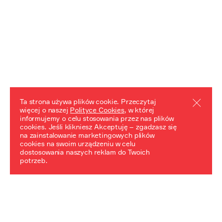
Ta strona używa plików cookie. Przeczytaj
więcej o naszej
Polityce Cookies
, w której
informujemy o celu stosowania przez nas plików
REZULTATY PROJEKTU
cookies. Jeśli klikniesz Akceptuję – zgadzasz się
na zainstalowanie marketingowych plików
Przewodnik "Praca z trudnym dziedzictwem"
cookies na swoim urządzeniu w celu
dostosowania naszych reklam do Twoich
potrzeb.
NeDiPA Mediateka
Projekt NeDiPa ma na celu wypracowanie