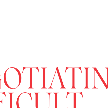
OTIATI
FICULT