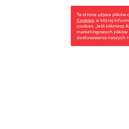
Ta strona używa plików c
Cookies
, w której infor
W
cookies. Jeśli klikniesz
marketingowych plików 
dostosowania naszych r